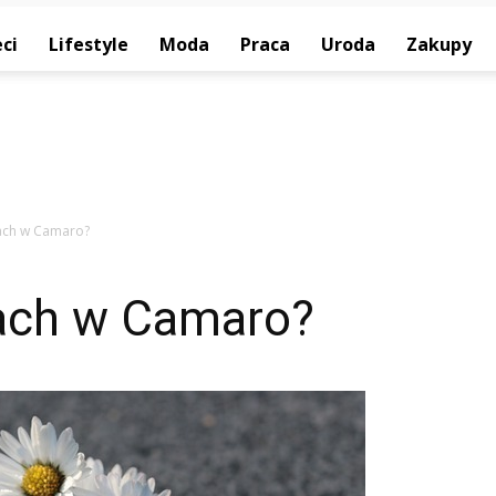
ci
Lifestyle
Moda
Praca
Uroda
Zakupy
dach w Camaro?
ach w Camaro?