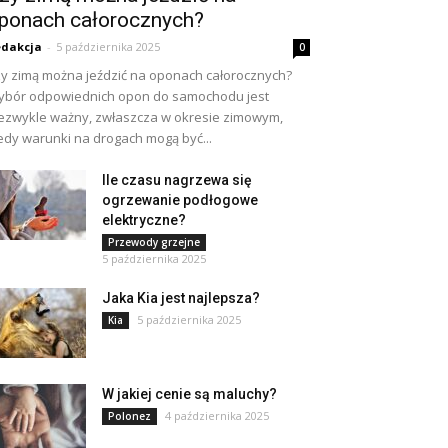
ponach całorocznych?
dakcja
-
5 października 2025
0
y zimą można jeździć na oponach całorocznych?
bór odpowiednich opon do samochodu jest
ezwykle ważny, zwłaszcza w okresie zimowym,
edy warunki na drogach mogą być...
Ile czasu nagrzewa się
ogrzewanie podłogowe
elektryczne?
Przewody grzejne
5 października 2025
Jaka Kia jest najlepsza?
5 października 2025
Kia
W jakiej cenie są maluchy?
4 października 2025
Polonez