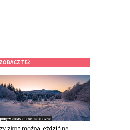
ZOBACZ TEŻ
pony wielosezonowe i całoroczne
zy zimą można jeździć na