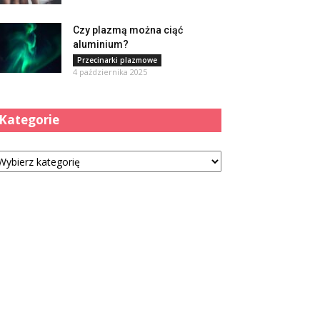
Czy plazmą można ciąć
aluminium?
Przecinarki plazmowe
4 października 2025
Kategorie
tegorie