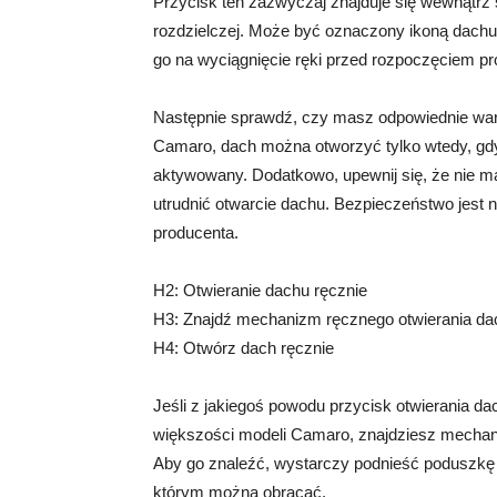
Przycisk ten zazwyczaj znajduje się wewnątrz
rozdzielczej. Może być oznaczony ikoną dachu
go na wyciągnięcie ręki przed rozpoczęciem pr
Następnie sprawdź, czy masz odpowiednie war
Camaro, dach można otworzyć tylko wtedy, gdy
aktywowany. Dodatkowo, upewnij się, że nie 
utrudnić otwarcie dachu. Bezpieczeństwo jest 
producenta.
H2: Otwieranie dachu ręcznie
H3: Znajdź mechanizm ręcznego otwierania da
H4: Otwórz dach ręcznie
Jeśli z jakiegoś powodu przycisk otwierania dac
większości modeli Camaro, znajdziesz mechan
Aby go znaleźć, wystarczy podnieść poduszkę 
którym można obracać.