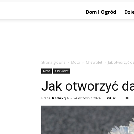
Dom I Ogród
Dzie
Strona główna
Moto
Chevrolet
Jak otworzyć 
Moto
Chevrolet
Jak otworzyć d
Przez
Redakcja
-
24 września 2024
406
0