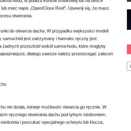
 samochodu, w pobliżu konsoli środkowej lub na desce
 lub mieć napis „Open/Close Roof”. Upewnij się, że masz
ocesu otwierania.
unki do otwarcia dachu. W przypadku większości modeli
 samochód jest zatrzymany i hamulec ręczny jest
ma żadnych przeszkód wokół samochodu, które mogłyby
najważniejsze, dlatego zawsze należy przestrzegać zaleceń
Ka
chu
hu nie działa, istnieje możliwość otwarcia go ręcznie. W
izm ręcznego otwierania dachu pod tylnym siedzeniem.
siedzenia i poszukać specjalnego uchwytu lub klucza,