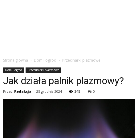
Strona główna
Dom i ogród
Przecinarki plazmowe
Dom i ogród
Przecinarki plazmowe
Jak działa palnik plazmowy?
Przez
Redakcja
-
25 grudnia 2024
345
0