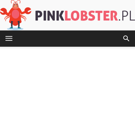
PinkLobster.pl