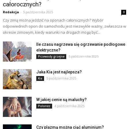
całorocznych?
Redakcja
-
5 października 2025
0
Czy zimą można jeździć na oponach całorocznych? Wybór
odpowiednich opon do samochodu jest niezwykle ważny, zwłaszcza w
okresie zimowym, kiedy warunki na drogach mogą być...
Ile czasu nagrzewa się ogrzewanie podłogowe
elektryczne?
5 października 2025
Przewody grzejne
Jaka Kia jest najlepsza?
5 października 2025
Kia
W jakiej cenie są maluchy?
4 października 2025
Polonez
Czy plazmą można ciąć aluminium?