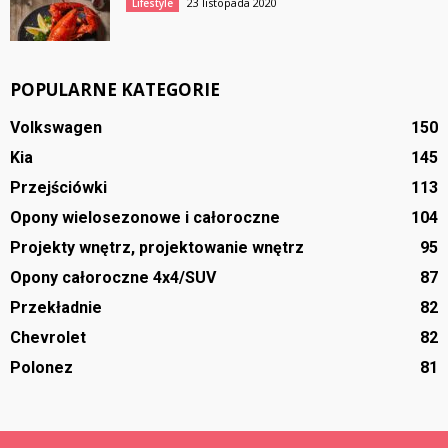
23 listopada 2020
Lifestyle
POPULARNE KATEGORIE
Volkswagen
150
Kia
145
Przejściówki
113
Opony wielosezonowe i całoroczne
104
Projekty wnętrz, projektowanie wnętrz
95
Opony całoroczne 4x4/SUV
87
Przekładnie
82
Chevrolet
82
Polonez
81