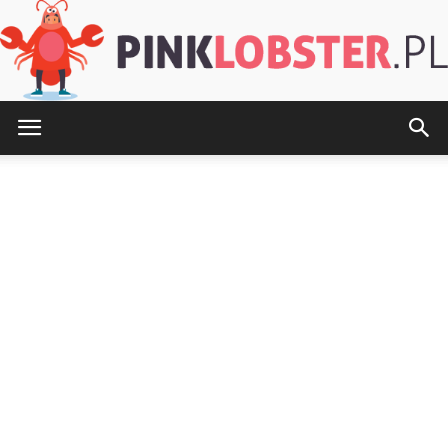
PinkLobster.pl