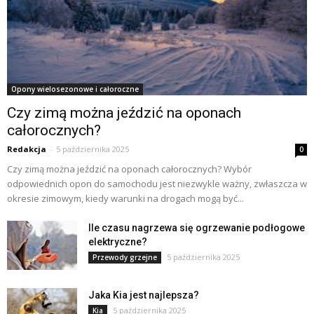
Opony wielosezonowe i całoroczne
Czy zimą można jeździć na oponach
całorocznych?
Redakcja
-
5 października 2025
0
Czy zimą można jeździć na oponach całorocznych? Wybór
odpowiednich opon do samochodu jest niezwykle ważny, zwłaszcza w
okresie zimowym, kiedy warunki na drogach mogą być...
Ile czasu nagrzewa się ogrzewanie podłogowe
elektryczne?
5 października 2025
Przewody grzejne
Jaka Kia jest najlepsza?
5 października 2025
Kia