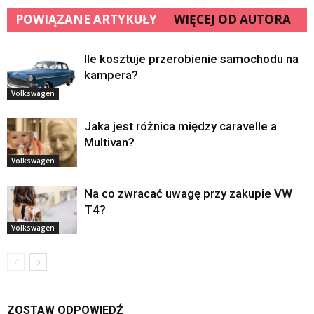
POWIĄZANE ARTYKUŁY
WIĘCEJ OD AUTORA
Ile kosztuje przerobienie samochodu na
kampera?
Volkswagen
Jaka jest różnica między caravelle a
Multivan?
Volkswagen
Na co zwracać uwagę przy zakupie VW
T4?
Volkswagen
ZOSTAW ODPOWIEDŹ