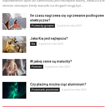
odpowiednich opon do samochodu jest niezwykle ważny, zwłaszcza w
okresie zimowym, kiedy warunki na drogach mogą być...
Ile czasu nagrzewa się ogrzewanie podłogowe
elektryczne?
5 października 2025
Przewody grzejne
Jaka Kia jest najlepsza?
5 października 2025
Kia
W jakiej cenie są maluchy?
4 października 2025
Polonez
Czy plazmą można ciąć aluminium?
4 października 2025
Przecinarki plazmowe