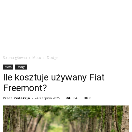
Strona główna
Moto
Dodge
Moto
Dodge
Ile kosztuje używany Fiat
Freemont?
Przez
Redakcja
-
24 sierpnia 2025
304
0