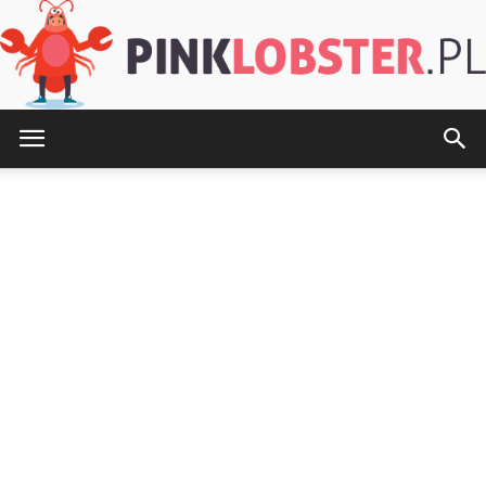
PinkLobster.pl