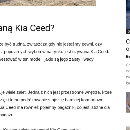
aną Kia Ceed?
O
C
być trudna, zwłaszcza gdy nie jesteśmy pewni, czy
o
 z popularnych wyborów na rynku jest używana Kia Ceed.
Re
estować w ten model i jakie są jego zalety i wady.
Cz
Wy
ni
ki
 wiele zalet. Jedną z nich jest przestronne wnętrze, które
zięki temu podróżowanie staje się bardziej komfortowe,
a Ceed ma również pojemny bagażnik, co jest istotne dla
 bagażu.
Kolejną zaletą używanej Kia Ceed jest jej