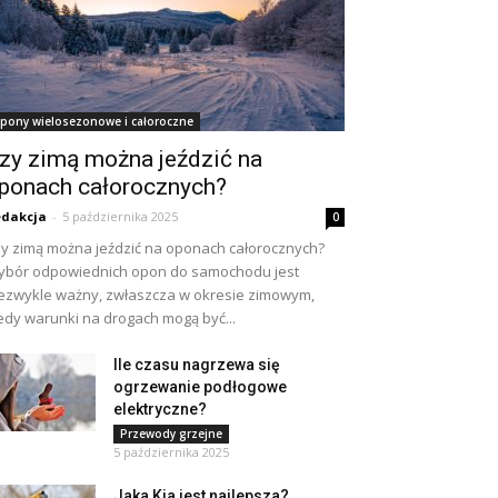
pony wielosezonowe i całoroczne
zy zimą można jeździć na
ponach całorocznych?
dakcja
-
5 października 2025
0
y zimą można jeździć na oponach całorocznych?
bór odpowiednich opon do samochodu jest
ezwykle ważny, zwłaszcza w okresie zimowym,
edy warunki na drogach mogą być...
Ile czasu nagrzewa się
ogrzewanie podłogowe
elektryczne?
Przewody grzejne
5 października 2025
Jaka Kia jest najlepsza?