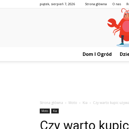
piątek, sierpień 7, 2026
Strona główna
O nas
R
Dom I Ogród
Dzie
Strona główna
Moto
Kia
Czy warto kupic używ
Moto
Kia
Czy warto kupi