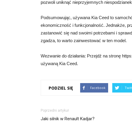
pozwoli uniknąć nieprzyjemnych niespodzianek
Podsumowując, używana Kia Ceed to samochód, k
ekonomiczność i funkcjonalność. Jednakże, prz
zastanowić się nad swoimi potrzebami i sprawd
zgadza, to warto zainwestować w ten model.
Wezwanie do działania: Przejdź na stronę https
używaną Kia Ceed.
PODZIEL SIĘ
Facebook
Twit
Poprzedni artykuł
Jaki silnik w Renault Kadjar?