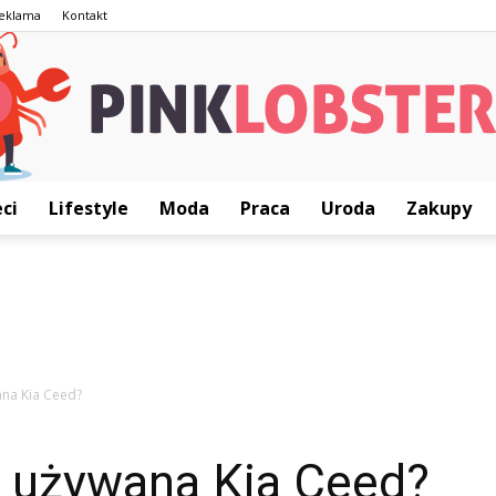
eklama
Kontakt
ci
Lifestyle
Moda
Praca
Uroda
Zakupy
PinkLobster.pl
ana Kia Ceed?
c używana Kia Ceed?