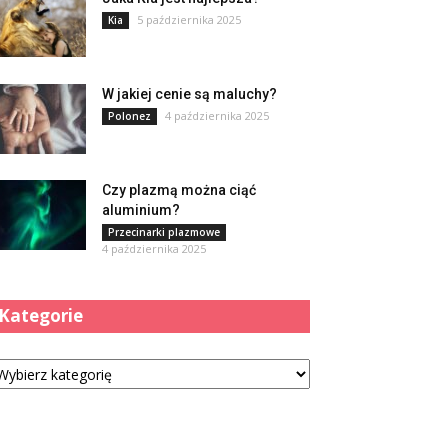
5 października 2025
Kia
W jakiej cenie są maluchy?
4 października 2025
Polonez
Czy plazmą można ciąć
aluminium?
Przecinarki plazmowe
4 października 2025
Kategorie
tegorie