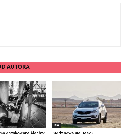
 OD AUTORA
Kia
o ma ocynkowane blachy?
Kiedy nowa Kia Ceed?