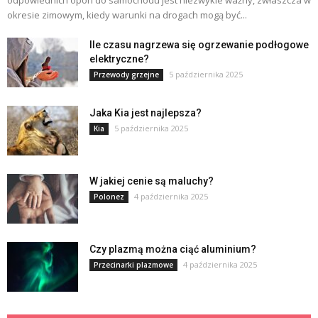
odpowiednich opon do samochodu jest niezwykle ważny, zwłaszcza w
okresie zimowym, kiedy warunki na drogach mogą być...
Ile czasu nagrzewa się ogrzewanie podłogowe
elektryczne?
5 października 2025
Przewody grzejne
Jaka Kia jest najlepsza?
5 października 2025
Kia
W jakiej cenie są maluchy?
4 października 2025
Polonez
Czy plazmą można ciąć aluminium?
4 października 2025
Przecinarki plazmowe