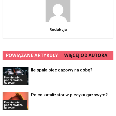
Redakcja
POWIĄZANE ARTYKUŁY
WIĘCEJ OD AUTORA
Ile spala piec gazowy na dobę?
Promienniki
podczerwieni,
gazowe
Po co katalizator w piecyku gazowym?
Promienniki
podczerwieni,
gazowe