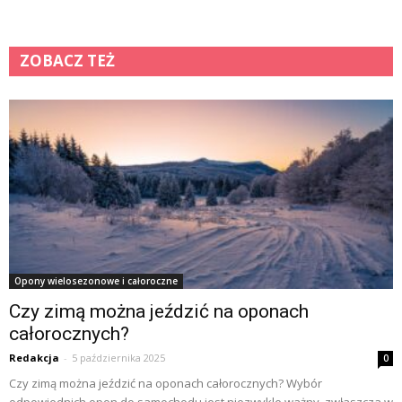
ZOBACZ TEŻ
Opony wielosezonowe i całoroczne
Czy zimą można jeździć na oponach
całorocznych?
Redakcja
-
5 października 2025
0
Czy zimą można jeździć na oponach całorocznych? Wybór