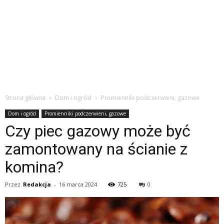
Strona główna
Dom i ogród
Promienniki podczerwieni, gazowe
Dom i ogród
Promienniki podczerwieni, gazowe
Czy piec gazowy może być
zamontowany na ścianie z
komina?
Przez
Redakcja
-
16 marca 2024
725
0