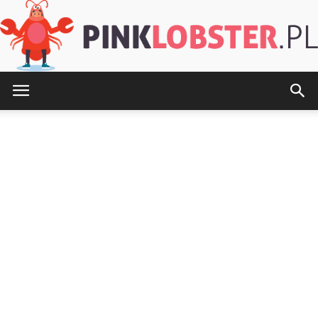
PinkLobster.pl