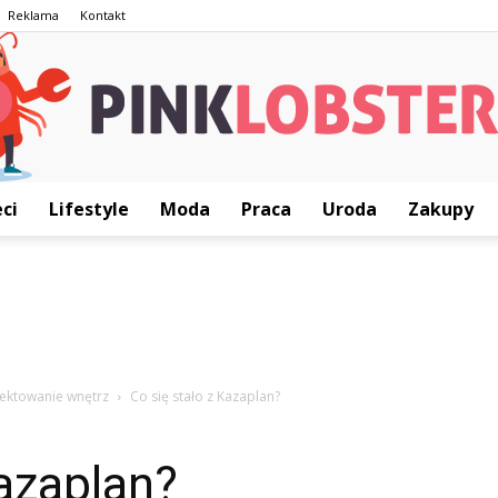
Reklama
Kontakt
ci
Lifestyle
Moda
Praca
Uroda
Zakupy
PinkLobster.pl
jektowanie wnętrz
Co się stało z Kazaplan?
Kazaplan?