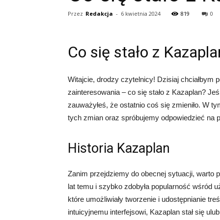
Przez
Redakcja
-
6 kwietnia 2024
819
0
Co się stało z Kazapla
Witajcie, drodzy czytelnicy! Dzisiaj chciałbym p
zainteresowania – co się stało z Kazaplan? Jeśl
zauważyłeś, że ostatnio coś się zmieniło. W ty
tych zmian oraz spróbujemy odpowiedzieć na py
Historia Kazaplan
Zanim przejdziemy do obecnej sytuacji, warto pr
lat temu i szybko zdobyła popularność wśród u
które umożliwiały tworzenie i udostępnianie treś
intuicyjnemu interfejsowi, Kazaplan stał się u