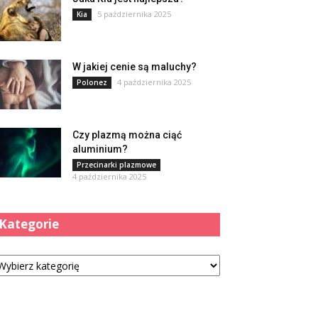
5 października 2025
Kia
W jakiej cenie są maluchy?
4 października 2025
Polonez
Czy plazmą można ciąć
aluminium?
Przecinarki plazmowe
4 października 2025
Kategorie
tegorie