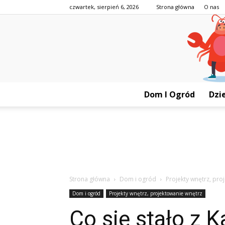
czwartek, sierpień 6, 2026
Strona główna
O nas
Dom I Ogród
Dzie
Strona główna
Dom i ogród
Projekty wnętrz, pro
Dom i ogród
Projekty wnętrz, projektowanie wnętrz
Co się stało z 