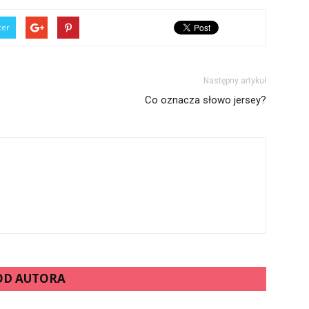
ter
Następny artykuł
Co oznacza słowo jersey?
 OD AUTORA