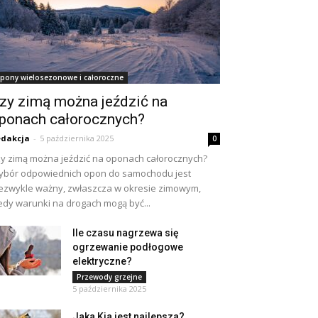
pony wielosezonowe i całoroczne
zy zimą można jeździć na
ponach całorocznych?
dakcja
-
5 października 2025
0
y zimą można jeździć na oponach całorocznych?
bór odpowiednich opon do samochodu jest
ezwykle ważny, zwłaszcza w okresie zimowym,
edy warunki na drogach mogą być...
Ile czasu nagrzewa się
ogrzewanie podłogowe
elektryczne?
Przewody grzejne
5 października 2025
Jaka Kia jest najlepsza?